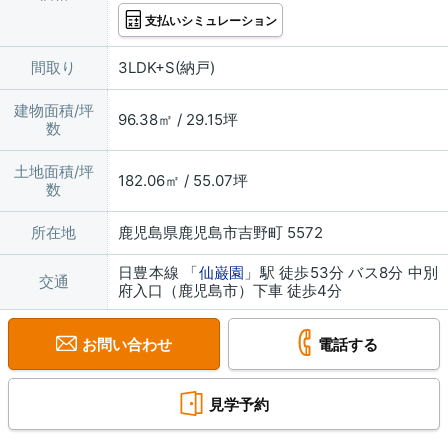
支払いシミュレーション
間取り
3LDK+S(納戸)
建物面積/坪
96.38㎡ / 29.15坪
数
土地面積/坪
182.06㎡ / 55.07坪
数
所在地
鹿児島県鹿児島市吉野町 5572
日豊本線 「
仙巌園
」駅 徒歩53分 バス8分 中別
交通
府入口（鹿児島市）下車 徒歩4分
お問い合わせ
電話する
見学予約