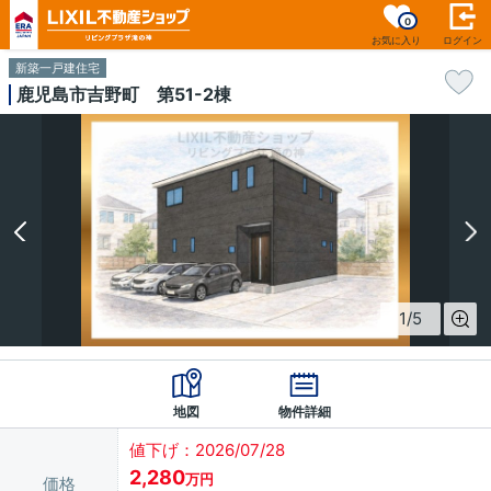
0
お気に入り
ログイン
新築一戸建住宅
鹿児島市吉野町 第51-2棟
1
/
5
地図
物件詳細
値下げ：2026/07/28
2,280
万円
価格