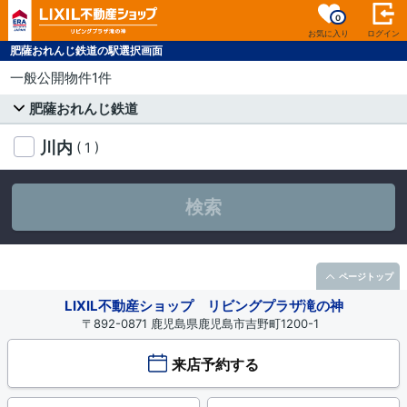
0
お気に入り
ログイン
肥薩おれんじ鉄道の駅選択画面
一般公開物件1件
肥薩おれんじ鉄道
川内
( 1 )
検索
ページトップ
LIXIL不動産ショップ リビングプラザ滝の神
〒892-0871 鹿児島県鹿児島市吉野町1200-1
来店予約する