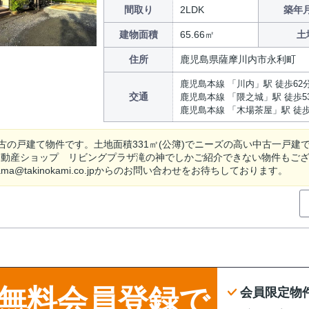
間取り
2LDK
築年月
建物面積
65.66㎡
土
住所
鹿児島県薩摩川内市永利町
鹿児島本線 「川内」駅 徒歩62
交通
鹿児島本線 「隈之城」駅 徒歩5
鹿児島本線 「木場茶屋」駅 徒歩
古の戸建て物件です。土地面積331㎡(公簿)でニーズの高い中古一戸建
IL不動産ショップ リビングプラザ滝の神でしかご紹介できない物件もございま
ama@takinokami.co.jpからのお問い合わせをお待ちしております。
無料会員登録で
会員限定物