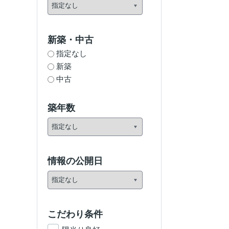
新築・中古
指定なし
新築
中古
築年数
情報の公開日
こだわり条件