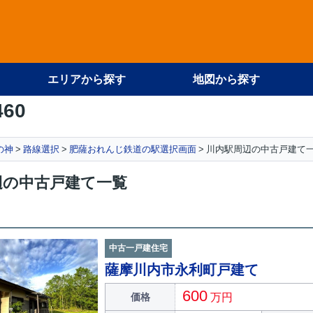
エリアから探す
地図から探す
460
の神
路線選択
肥薩おれんじ鉄道の駅選択画面
川内駅周辺の中古戸建て
辺の中古戸建て一覧
中古一戸建住宅
薩摩川内市永利町戸建て
600
価格
万円